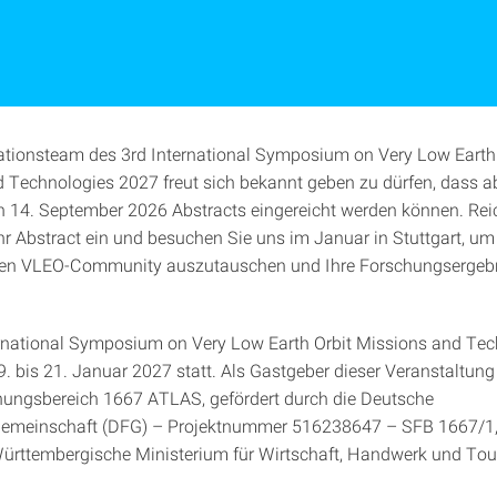
tionsteam des 3rd International Symposium on Very Low Earth 
 Technologies 2027 freut sich bekannt geben zu dürfen, dass ab
ch 14. September 2026 Abstracts eingereicht werden können. Rei
hr Abstract ein und besuchen Sie uns im Januar in Stuttgart, um 
alen VLEO-Community auszutauschen und Ihre Forschungsergeb
rnational Symposium on Very Low Earth Orbit Missions and Tec
. bis 21. Januar 2027 statt. Als Gastgeber dieser Veranstaltung 
ungsbereich 1667 ATLAS, gefördert durch die Deutsche
emeinschaft (DFG) – Projektnummer 516238647 – SFB 1667/1, 
rttembergische Ministerium für Wirtschaft, Handwerk und Tou