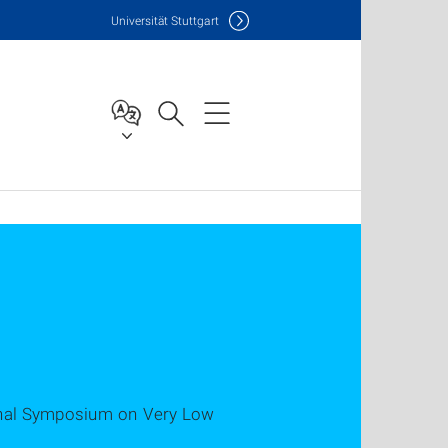
Uni
versität Stuttgart
ional Symposium on Very Low