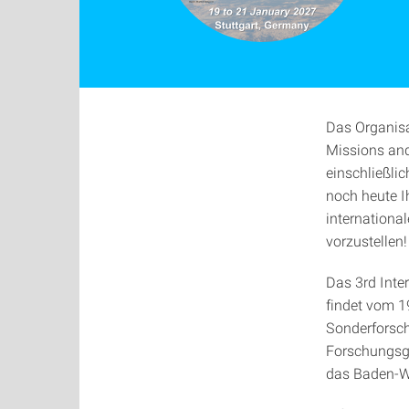
Das Organisa
Missions and
einschließli
noch heute I
internation
vorzustellen!
Das 3rd Inte
findet vom 19
Sonderforsch
Forschungsg
das Baden-Wü